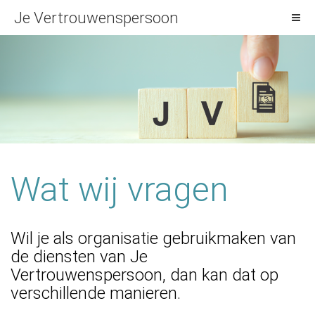
Je Vertrouwenspersoon
Welkom
Wie wij zijn
Wat wij doen
Wat wij vragen
Wat wij vragen
Hoe we bereikbaar zijn
Wil je als organisatie gebruikmaken van
de diensten van Je
Vertrouwenspersoon, dan kan dat op
verschillende manieren.